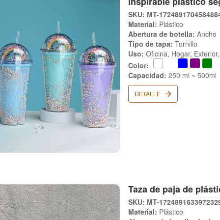
inspirable plástico s
SKU: MT-172489170458488
Material:
Plástico
Abertura de botella:
Ancho
Tipo de tapa:
Tornillo
Uso:
Oficina, Hogar, Exterio
Color:
Capacidad:
250 ml ~ 500ml
DETALLE
Taza de paja de plást
SKU: MT-172489163397232
Material:
Plástico