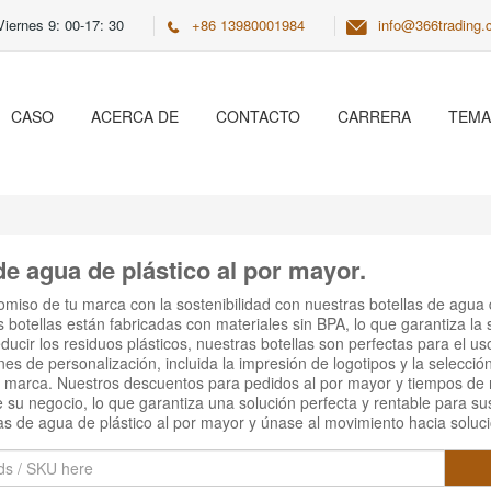
iernes 9: 00-17: 30
+86 13980001984
info@366trading
CASO
ACERCA DE
CONTACTO
CARRERA
TEMA
de agua de plástico al por mayor.
omiso de tu marca con la sostenibilidad con nuestras botellas de agua
 botellas están fabricadas con materiales sin BPA, lo que garantiza la 
educir los residuos plásticos, nuestras botellas son perfectas para el uso
s de personalización, incluida la impresión de logotipos y la selección
u marca. Nuestros descuentos para pedidos al por mayor y tiempos de r
su negocio, lo que garantiza una solución perfecta y rentable para sus
as de agua de plástico al por mayor y únase al movimiento hacia soluci