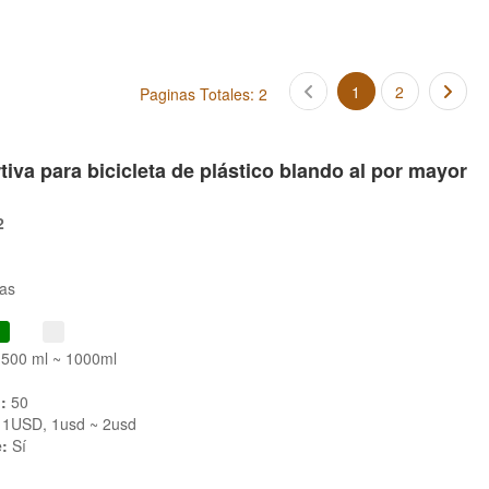
1
2
Paginas Totales: 2
tiva para bicicleta de plástico blando al por mayor
2
as
 500 ml ~ 1000ml
:
50
r 1USD, 1usd ~ 2usd
e:
Sí