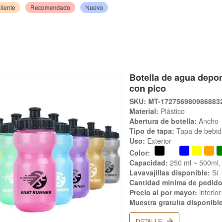
liente
Recomendado
Nuevo
Botella de agua depor
con pico
SKU: MT-172756980986883
Material:
Plástico
Abertura de botella:
Ancho
Tipo de tapa:
Tapa de bebid
Uso:
Exterior
Color:
Capacidad:
250 ml ~ 500ml,
Lavavajillas disponible:
Sí
Cantidad mínima de pedido
Precio al por mayor:
inferio
Muestra gratuita disponibl
DETALLE