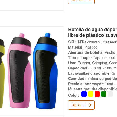
Botella de agua deport
libre de plástico sua
SKU: MT-172869785341449
Material:
Plástico
Abertura de botella:
Ancho
Tipo de tapa:
Tapa de bebid
Uso:
Exterior, Cámping, Con
Capacidad:
500 ml ~ 1000m
Lavavajillas disponible:
Sí
Cantidad mínima de pedido
Precio al por mayor:
1usd ~
Muestra gratuita disponibl
Color:
DETALLE