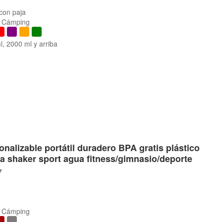
 con paja
r, Cámping
, 2000 ml y arriba
nalizable portátil duradero BPA gratis plástico
a shaker sport agua fitness/gimnasio/deporte
7
r, Cámping