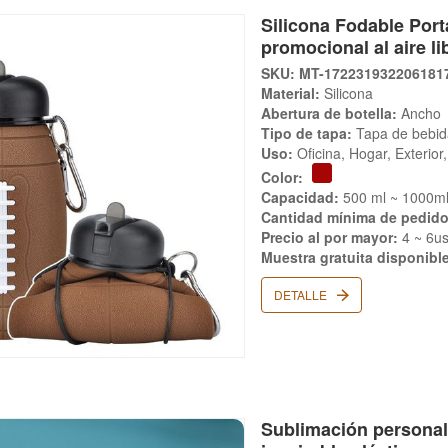
Silicona Fodable Por
promocional al aire l
SKU: MT-172231932206181
Material:
Silicona
Abertura de botella:
Ancho
Tipo de tapa:
Tapa de bebid
Uso:
Oficina, Hogar, Exterio
Color:
Capacidad:
500 ml ~ 1000m
Cantidad mínima de pedido
Precio al por mayor:
4 ~ 6u
Muestra gratuita disponibl
DETALLE
Sublimación personali