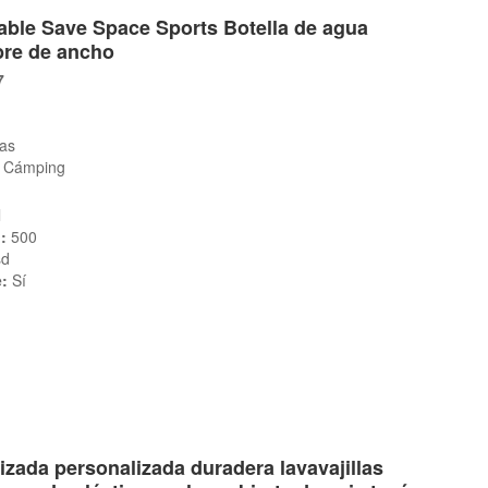
table Save Space Sports Botella de agua
ibre de ancho
7
as
r, Cámping
l
:
500
sd
e:
Sí
zada personalizada duradera lavavajillas