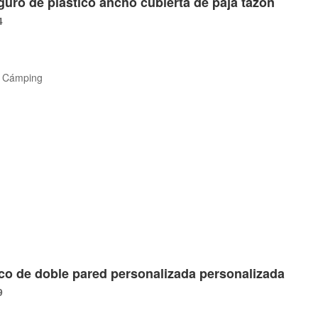
eguro de plástico ancho cubierta de paja tazón
4
r, Cámping
ico de doble pared personalizada personalizada
9