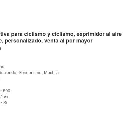
iva para ciclismo y ciclismo, exprimidor al aire
ve, personalizado, venta al por mayor
5
as
duciendo, Senderismo, Mochila
l
:
500
 2usd
e:
Sí