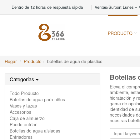
Dentro de 12 horas de respuesta rápida
Ventas/Surport Lunes ~ V
PRODUCTO
Hogar
Producto
botellas de agua de plastico
Botellas 
Categorías
Eleva el compr
ambiente, estas
Todo Producto
hidratación y r
Botellas de agua para niños
gama de opcione
Vasos y tazas
identidad de s
Accesorios
necesidades de 
Caja de almuerzo
nuestras botell
Puede enfriar
Botellas de agua aisladas
Enfriadores