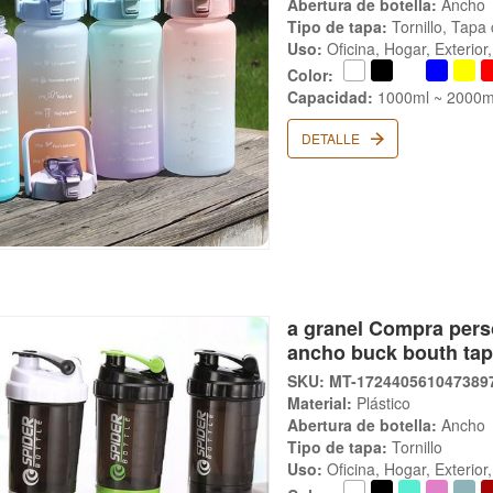
Abertura de botella:
Ancho
Tipo de tapa:
Tornillo, Tapa
Uso:
Oficina, Hogar, Exterio
Color:
Capacidad:
1000ml ~ 2000ml
DETALLE
a granel Compra perso
ancho buck bouth tap
SKU: MT-172440561047389
Material:
Plástico
Abertura de botella:
Ancho
Tipo de tapa:
Tornillo
Uso:
Oficina, Hogar, Exterio