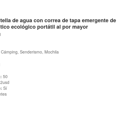
tella de agua con correa de tapa emergente de
tico ecológico portátil al por mayor
1
r, Cámping, Senderismo, Mochila
l
:
50
 2usd
e:
Sí
ntes