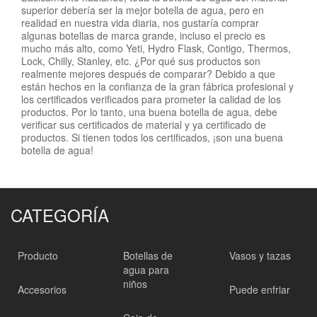
superior debería ser la mejor botella de agua, pero en
realidad en nuestra vida diaria, nos gustaría comprar
algunas botellas de marca grande, incluso el precio es
mucho más alto, como Yeti, Hydro Flask, Contigo, Thermos,
Lock, Chilly, Stanley, etc. ¿Por qué sus productos son
realmente mejores después de comparar? Debido a que
están hechos en la confianza de la gran fábrica profesional y
los certificados verificados para prometer la calidad de los
productos. Por lo tanto, una buena botella de agua, debe
verificar sus certificados de material y ya certificado de
productos. Si tienen todos los certificados, ¡son una buena
botella de agua!
CATEGORÍA
Producto
Botellas de
Vasos y tazas
agua para
niños
Accesorios
Puede enfriar